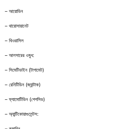
– আয়োডিন
– থায়োসায়ানেট
– থিওরাসিল
– আলসারের ওষুধ:
– সিমেটিডাইন (টাগামেট)
– রেনিটিডিন (জ্যান্টাক)
– ফ্যামোটিডিন (পেপসিড)
– অ্যান্টিকোয়াগুলেন্টস:
– কুমারিন