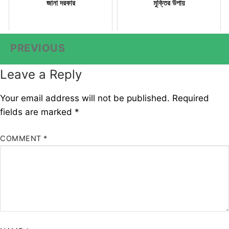
জানা দরকার
মুক্তির উপায়
Post
PREVIOUS
Previous
navigation
post:
Leave a Reply
Your email address will not be published.
Required
fields are marked
*
COMMENT
*