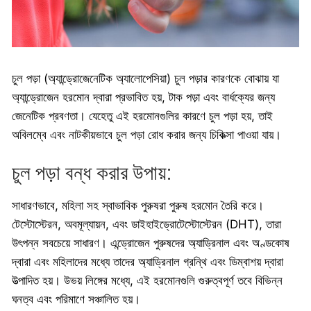
চুল পড়া (অ্যান্ড্রোজেনেটিক অ্যালোপেসিয়া) চুল পড়ার কারণকে বোঝায় যা
অ্যান্ড্রোজেন হরমোন দ্বারা প্রভাবিত হয়, টাক পড়া এবং বার্ধক্যের জন্য
জেনেটিক প্রবণতা। যেহেতু এই হরমোনগুলির কারণে চুল পড়া হয়, তাই
অবিলম্বে এবং নাটকীয়ভাবে চুল পড়া রোধ করার জন্য চিকিত্সা পাওয়া যায়।
চুল পড়া বন্ধ করার উপায়:
সাধারণভাবে, মহিলা সহ স্বাভাবিক পুরুষরা পুরুষ হরমোন তৈরি করে।
টেস্টোস্টেরন, অবমূল্যায়ন, এবং ডাইহাইড্রোটেস্টোস্টেরন (DHT), তারা
উৎপন্ন সবচেয়ে সাধারণ। এন্ড্রোজেন পুরুষদের অ্যাড্রিনাল এবং অণ্ডকোষ
দ্বারা এবং মহিলাদের মধ্যে তাদের অ্যাড্রিনাল গ্রন্থি এবং ডিম্বাশয় দ্বারা
উত্পাদিত হয়। উভয় লিঙ্গের মধ্যে, এই হরমোনগুলি গুরুত্বপূর্ণ তবে বিভিন্ন
ঘনত্ব এবং পরিমাণে সঞ্চালিত হয়।