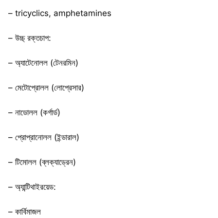
– tricyclics, amphetamines
– উচ্চ্ রক্তচাপ:
– অ্যাটেনোলল (টেনরমিন)
– মেটোপ্রোলল (লোপ্রেসার)
– নাডোলল (কর্গার্ড)
– প্রোপ্রানোলল (ইন্ডারাল)
– টিমোলল (ব্লক্যাড্রেন)
– অ্যান্টিথাইরয়েড:
– কার্বিমাজল