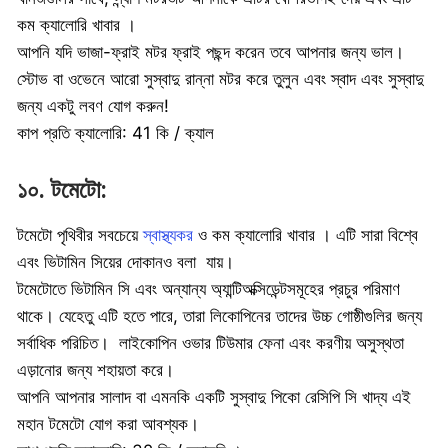
কম ক্যালোরি খাবার ।
আপনি যদি ভাজা-ফ্রাই মটর ফ্রাই পছন্দ করেন তবে আপনার জন্য ভাল।
স্টোভ বা ওভেনে আরো সুস্বাদু রান্না মটর করে তুলুন এবং স্বাদ এবং সুস্বাদু
জন্য একটু লবণ যোগ করুন!
কাপ প্রতি ক্যালোরি: 41 কি / ক্যাল
১০. টমেটো:
টমেটো পৃথিবীর সবচেয়ে
স্বাস্থ্যকর
ও কম ক্যালোরি খাবার । এটি সারা বিশ্বে
এবং ভিটামিন সিয়ের দোকানও বলা যায়।
টমেটোতে ভিটামিন সি এবং অন্যান্য অ্যান্টিঅক্সিডেন্টসমূহের প্রচুর পরিমাণ
থাকে। যেহেতু এটি হতে পারে, তারা লিকোপিনের তাদের উচ্চ গোষ্ঠীগুলির জন্য
সর্বাধিক পরিচিত। লাইকোপিন ওভার টিউমার ফেনা এবং করণীয় অসুস্থতা
এড়ানোর জন্য শহায়তা করে।
আপনি আপনার সালাদ বা এমনকি একটি সুস্বাদু পিকো রেসিপি সি খাদ্য এই
মহান টমেটো যোগ করা আবশ্যক।