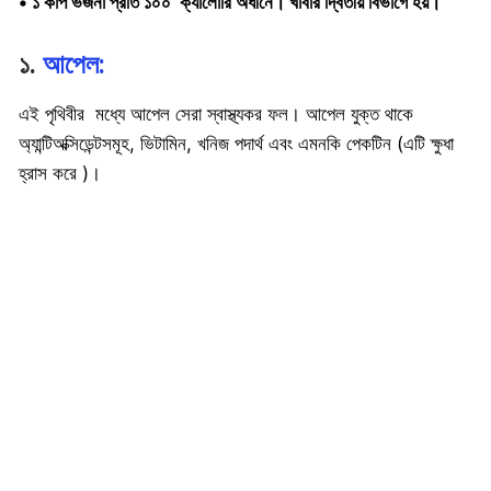
• ১ কাপ ভজনা প্রতি ১০০ ক্যালোরি অধীনে। খাবার দ্বিতীয় বিভাগে হয়।
১.
আপেল:
এই পৃথিবীর মধ্যে আপেল সেরা স্বাস্থ্যকর ফল। আপেল যুক্ত থাকে
অ্যান্টিঅক্সিডেন্টসমূহ, ভিটামিন, খনিজ পদার্থ এবং এমনকি পেকটিন (এটি ক্ষুধা
হ্রাস করে )।