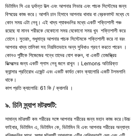
ভিটামিন সি এর দুর্দান্ত উত্স এবং আপনার লিভার এবং পাচক সিস্টেমের জন্য
বিস্ময়ের কাজ করে। আপনি চান হিসাবে আপনার খাবার বা ব্রেকফাস্ট মধ্যে যে
কোন সময় এটা লেবু। এই খাদ্য প্যাকগুলির মধ্যে একটি শক্তিশালী পঞ্চ
রয়েছে যা মানব শরীরকে যেকোনো সময় যেকোনো সময় খুব শক্তিশালী করে
তোলে। সুতরাং, শুধুমাত্র আপনার পাচক সিস্টেমকে শক্তিশালী করে না বরং
আপনার খাদ্য তালিকা সহ নিয়মিতভাবে অন্য সুবিধাও গ্রহণ করতে পারেন ।
কোনও পুষ্টিকে পিজেজের গন্ধে তাদের যোগ করুন, বা একটি তেজস্ক্রিয়
ডিক্সক্সের জন্য একটি গ্লাস লেবু জলে রাখুন । Lemons অতিরিক্ত
ক্যান্সার প্রতিরোধ এজেন্ট এবং একটি কার্যত কোন ক্যালোরি একটি টলমলানি
থাকে।
কাপ প্রতি ক্যালোরি: 61 কি / ক্যালরি ।
৯. চিনি স্ন্যাপ মটরশুটি:
সামান্য মটরশুটি কম শরীরের সঙ্গে আপনার শরীরের জন্য মহান কাজ করে।উচ্চ
ফাইবার, ভিটামিন এ, ভিটামিন কে, ভিটামিন বি এবং আপনার শরীরের অন্যান্য
খনিজগুলির সাথে, স্ন্যাপ মটরশুটি আপনাকে এটির বেশিরভাগই দেয় এবং এটি