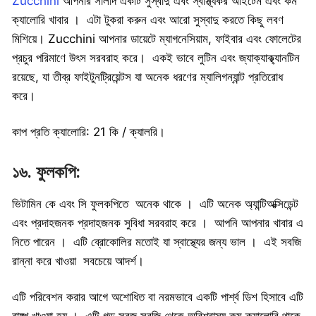
Zucchini
আপনার সালাদ একটি সুস্বাদু এবং স্বাস্থ্যকর আইটেম এবং কম
ক্যালোরি খাবার । এটা টুকরা করুন এবং আরো সুস্বাদু করতে কিছু লবণ
মিশিয়ে। Zucchini আপনার ডায়েটে ম্যাগনেসিয়াম, ফাইবার এবং ফোলেটের
প্রচুর পরিমাণে উৎস সরবরাহ করে। একই ভাবে লুটিন এবং জ্যাক্যাক্থ্যানটিন
রয়েছে, যা তীব্র ফাইটুনট্রিয়েন্টস যা অনেক ধরণের ম্যালিগন্যান্ট প্রতিরোধ
করে।
কাপ প্রতি ক্যালোরি: 21 কি / ক্যালরি।
১৬. ফুলকপি:
ভিটামিন কে এবং সি ফুলকপিতে অনেক থাকে । এটি অনেক অ্যান্টিঅক্সিডেন্ট
এবং প্রদাহজনক প্রদাহজনক সুবিধা সরবরাহ করে । আপনি আপনার খাবার এ
নিতে পারেন । এটি ব্রোকোলির মতোই যা স্বাস্থ্যের জন্য ভাল । এই সবজি
রান্না করে খাওয়া সবচেয়ে আদর্শ।
এটি পরিবেশন করার আগে অশোধিত বা নরমভাবে একটি পার্শ্ব ডিশ হিসাবে এটি