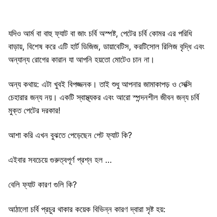
যদিও আর্ম বা বাহু ফ্যাট বা জাং চর্বি অস্পষ্ট, পেটের চর্বি কোমর এর পরিধি
বাড়ায়, বিশেষ করে এটি হার্ট ডিজিজ, ডায়াবেটিস, করটিসোল রিলিজ বৃদ্ধি এবং
অন্যান্য রোগের কারান যা আপনি হয়তো মোটেও চান না।
অন্য কথায়: এটা খুবই বিপজ্জনক। তাই শুধু আপনার জামাকাপড় ও সেক্সি
চেহারার জন্য নয়। একটি স্বাস্থ্যকর এবং আরো স্পন্দনশীল জীবন জন্য চর্বি
মুক্ত পেটের দরকার!
আশা করি এখন বুঝতে পেড়েছেন পেট ফ্যাট কি?
এইবার সবচেয়ে গুরুত্বপূর্ণ প্রশ্ন হল …
বেলি ফ্যাট কারণ গুলি কি?
আঠালো চর্বি প্রচুর থাকার কয়েক বিভিন্ন কারণ দ্বারা সৃষ্ট হয়: