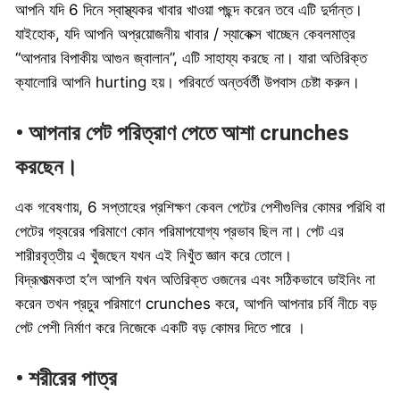
আপনি যদি 6 দিনে স্বাস্থ্যকর খাবার খাওয়া পছন্দ করেন তবে এটি দুর্দান্ত।
যাইহোক, যদি আপনি অপ্রয়োজনীয় খাবার / স্যাকেক্স খাচ্ছেন কেবলমাত্র
“আপনার বিপাকীয় আগুন জ্বালান”, এটি সাহায্য করছে না। যারা অতিরিক্ত
ক্যালোরি আপনি hurting হয়। পরিবর্তে অন্তর্বর্তী উপবাস চেষ্টা করুন।
• আপনার পেট পরিত্রাণ পেতে আশা crunches
করছেন।
এক গবেষণায়, 6 সপ্তাহের প্রশিক্ষণ কেবল পেটের পেশীগুলির কোমর পরিধি বা
পেটের গহ্বরের পরিমাণে কোন পরিমাপযোগ্য প্রভাব ছিল না। পেট এর
শারীরবৃত্তীয় এ খুঁজছেন যখন এই নিখুঁত জ্ঞান করে তোলে।
বিদ্রূপাত্মকতা হ’ল আপনি যখন অতিরিক্ত ওজনের এবং সঠিকভাবে ডাইনিং না
করেন তখন প্রচুর পরিমাণে crunches করে, আপনি আপনার চর্বি নীচে বড়
পেট পেশী নির্মাণ করে নিজেকে একটি বড় কোমর দিতে পারে ।
• শরীরের পাত্র